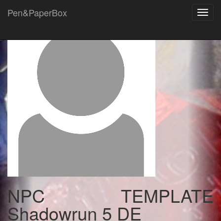
Pen&PaperBox
Toggl
navig
NPC TEMPLATE
Shadowrun 5 DE