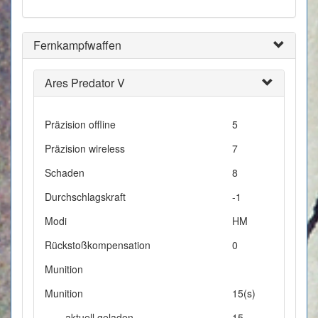
Fernkampfwaffen
Ares Predator V
Präzision offline
5
Präzision wireless
7
Schaden
8
Durchschlagskraft
-1
Modi
HM
Rückstoßkompensation
0
Munition
Munition
15(s)
aktuell geladen
15