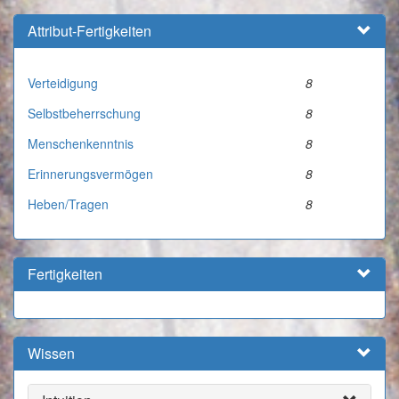
Attribut-Fertigkeiten
Verteidigung
8
Selbstbeherrschung
8
Menschenkenntnis
8
Erinnerungsvermögen
8
Heben/Tragen
8
Fertigkeiten
Wissen