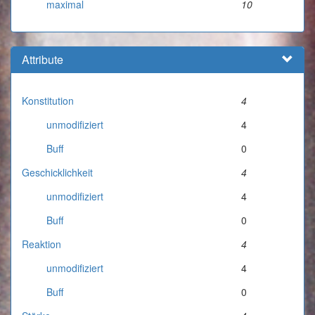
maximal
10
Attribute
Konstitution
4
unmodifiziert
4
Buff
0
Geschicklichkeit
4
unmodifiziert
4
Buff
0
Reaktion
4
unmodifiziert
4
Buff
0