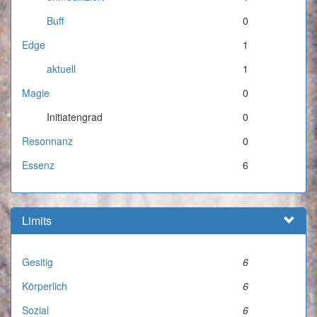
Buff
0
Edge
1
aktuell
1
Magie
0
Initiatengrad
0
Resonnanz
0
Essenz
6
Limits
Gesitig
6
Körperlich
6
Sozial
6