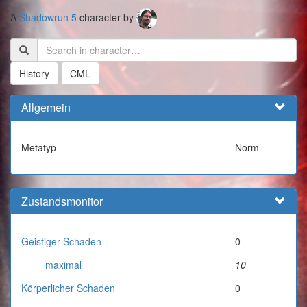
A
Shadowrun 5
character by
History
CML
Allgemein
Metatyp
Norm
Zustandsmonitor
Geistiger Schaden
0
maximal
10
Körperlicher Schaden
0