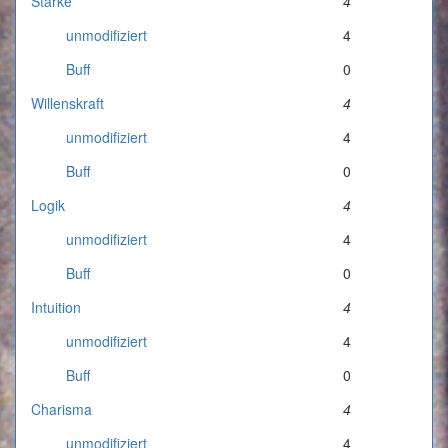
Stärke
4
unmodifiziert
4
Buff
0
Willenskraft
4
unmodifiziert
4
Buff
0
Logik
4
unmodifiziert
4
Buff
0
Intuition
4
unmodifiziert
4
Buff
0
Charisma
4
unmodifiziert
4