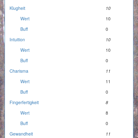
Klugheit
10
Wert
10
Buff
0
Intuition
10
Wert
10
Buff
0
Charisma
11
Wert
11
Buff
0
Fingerfertigkeit
8
Wert
8
Buff
0
Gewandheit
11