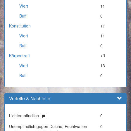
Wert
11
Buff
0
Konstitution
11
Wert
11
Buff
0
Körperkraft
13
Wert
13
Buff
0
Vorteile & Nachteile
Lichtempfindlich
0
Unempfindlich gegen Dolche, Fechtwaffen
0