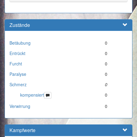
Zustände
Betäubung
0
Entrückt
0
Furcht
0
Paralyse
0
Schmerz
0
kompensiert
0
Verwirrung
0
Kampfwerte