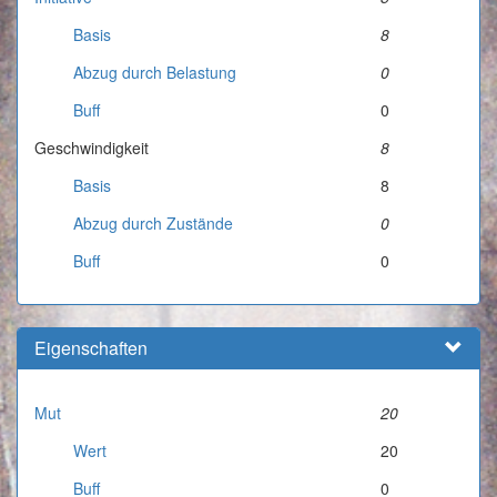
Basis
8
Abzug durch Belastung
0
Buff
0
Geschwindigkeit
8
Basis
8
Abzug durch Zustände
0
Buff
0
Eigenschaften
Mut
20
Wert
20
Buff
0