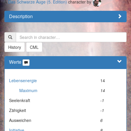
A
Das Schwarze Auge (5. Edition)
character by
Description
History
CML
Werte
Lebensenergie
14
Maximum
14
Seelenkraft
-1
Zähigkeit
-1
Ausweichen
6
Initiative
8