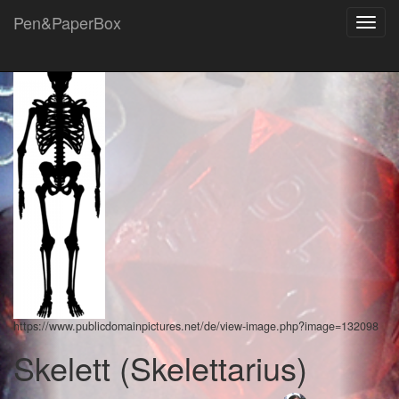
Pen&PaperBox
Toggl
navig
https://www.publicdomainpictures.net/de/view-image.php?image=132098
Skelett (Skelettarius)